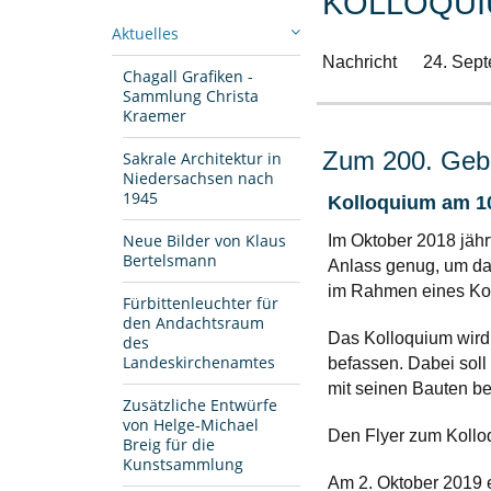
KOLLOQUI
Aktuelles
Nachricht
24. Sep
Chagall Grafiken -
Sammlung Christa
Kraemer
Zum 200. Gebu
Sakrale Architektur in
Niedersachsen nach
1945
Kolloquium am 10
Neue Bilder von Klaus
Im Oktober 2018 jähr
Bertelsmann
Anlass genug, um da
im Rahmen eines Kol
Fürbittenleuchter für
den Andachtsraum
Das Kolloquium wird 
des
Landeskirchenamtes
befassen. Dabei soll
mit seinen Bauten be
Zusätzliche Entwürfe
von Helge-Michael
Den Flyer zum Kollo
Breig für die
Kunstsammlung
Am 2. Oktober 2019 